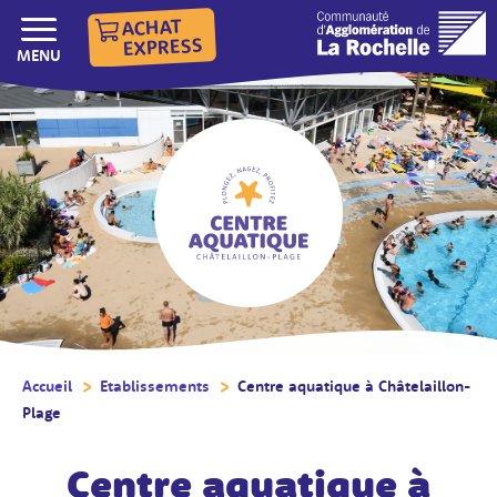
ACHAT
EXPRESS
AFFICHER/MASQUER LE
MENU
Accueil
/
Etablissements
/
Centre aquatique à Châtelaillon-
Plage
/
Centre aquatique à