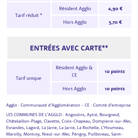
Résident Agglo
4,90 €
Tarif réduit *
Hors Agglo
5,70 €
ENTRÉES AVEC CARTE**
Tarifs - Centres aquatiques Palmilud et Châtelai
Résident Agglo &
10 points
CE
Tarif unique
Hors Agglo
10 points
Agglo : Communauté d’Agglomération - CE : Comité d’entreprise
LES COMMUNES DE L'AGGLO : Angoulins, Aytré, Bourgneuf,
Châtelaillon-Plage, Clavette, Croix-Chapeau, Dompierre-sur-Mer,
Esnandes, Lagord, La Jarne, La Jarrie, La Rochelle, L’Houmeau,
Marsilly, Montroy, Nieul-sur-Mer, Périgny, Puilboreau, Saint-