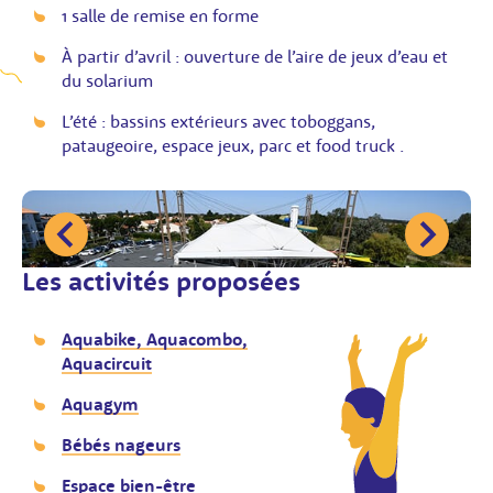
1 salle de remise en forme
À partir d’avril : ouverture de l’aire de jeux d’eau et
du solarium
L’été : bassins extérieurs avec toboggans,
pataugeoire, espace jeux, parc et food truck .
récédente
Image su
Les activités proposées
Aquabike, Aquacombo,
Aquacircuit
Bassins extérieurs - centre aquatique Châtelaillon-Plage
Aquagym
©Julien Chauvet
Bébés nageurs
Espace bien-être