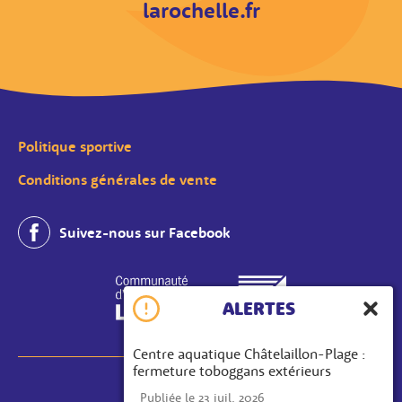
larochelle.fr
Politique sportive
Conditions générales de vente
Suivez-nous sur Facebook
ALERTES
Ferme
Centre aquatique Châtelaillon-Plage :
fermeture toboggans extérieurs
MENTIONS LÉGALES
Publiée le 23 juil. 2026