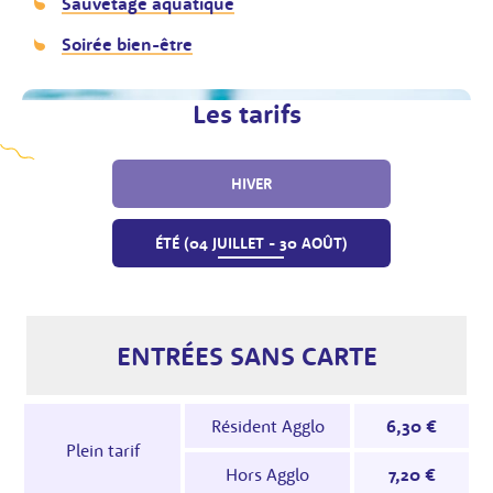
Sauvetage aquatique
Soirée bien-être
Les tarifs
récédente
Image su
HIVER
ÉTÉ (04 JUILLET - 30 AOÛT)
Aisance aquatique
ENTRÉES SANS CARTE
Tarifs - Centres aquatiques Palmilud et Châtelai
Résident Agglo
6,30 €
Plein tarif
Hors Agglo
7,20 €