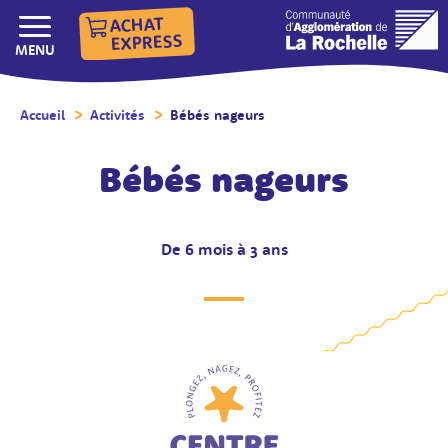
ACHAT
EXPRESS
AFFICHER/MASQUER LE
MENU
Accueil
/
Activités
/
Bébés nageurs
/
Bébés nageurs
De 6 mois à 3 ans