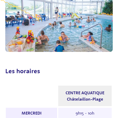
Les horaires
CENTRE AQUATIQUE
Châtelaillon-Plage
Horaires des séances: le tableau indique les 
MERCREDI
9h15 - 10h