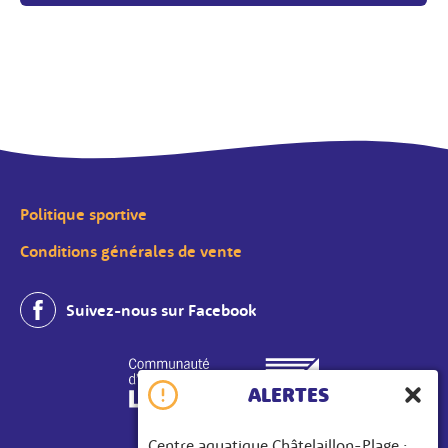
Politique sportive
Conditions générales de vente
Suivez-nous sur Facebook
ALERTES
Ferme
Centre aquatique Châtelaillon-Plage :