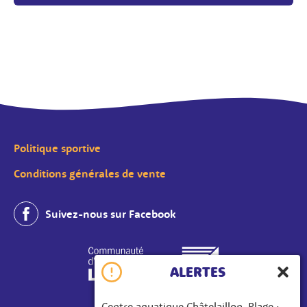
Politique sportive
Conditions générales de vente
Suivez-nous sur Facebook
ALERTES
Ferme
Centre aquatique Châtelaillon-Plage :