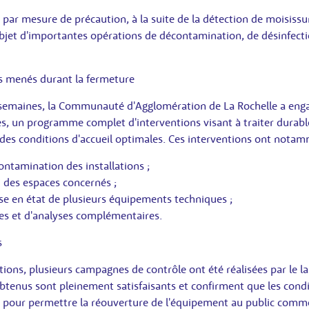
par mesure de précaution, à la suite de la détection de moisissure
'objet d'importantes opérations de décontamination, de désinfect
es menés durant la fermeture
 semaines, la Communauté d'Agglomération de La Rochelle a engag
ées, un programme complet d'interventions visant à traiter durab
r des conditions d'accueil optimales. Ces interventions ont notam
contamination des installations ;
 des espaces concernés ;
mise en état de plusieurs équipements techniques ;
les et d'analyses complémentaires.
s
ntions, plusieurs campagnes de contrôle ont été réalisées par le 
btenus sont pleinement satisfaisants et confirment que les condi
s pour permettre la réouverture de l'équipement au public comm