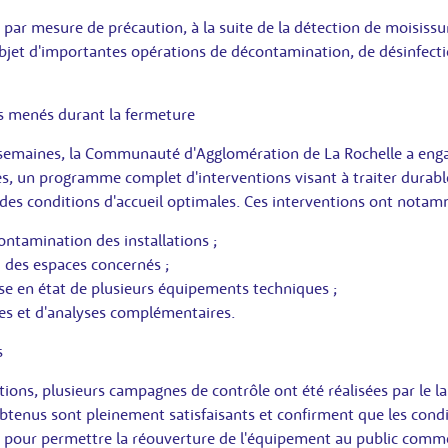
par mesure de précaution, à la suite de la détection de moisissure
'objet d'importantes opérations de décontamination, de désinfect
es menés durant la fermeture
 semaines, la Communauté d'Agglomération de La Rochelle a engag
ées, un programme complet d'interventions visant à traiter durab
r des conditions d'accueil optimales. Ces interventions ont notam
contamination des installations ;
 des espaces concernés ;
mise en état de plusieurs équipements techniques ;
les et d'analyses complémentaires.
s
ntions, plusieurs campagnes de contrôle ont été réalisées par le 
btenus sont pleinement satisfaisants et confirment que les condi
s pour permettre la réouverture de l'équipement au public comm