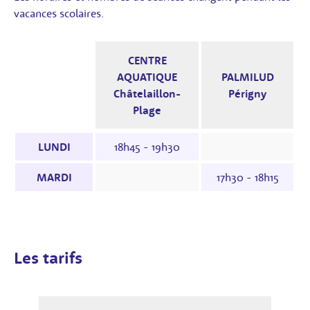
vacances scolaires.
CENTRE
AQUATIQUE
PALMILUD
Châtelaillon-
Périgny
Plage
Horaires des séances : le tableau indique les 
LUNDI
18h45 - 19h30
MARDI
17h30 - 18h15
Les tarifs