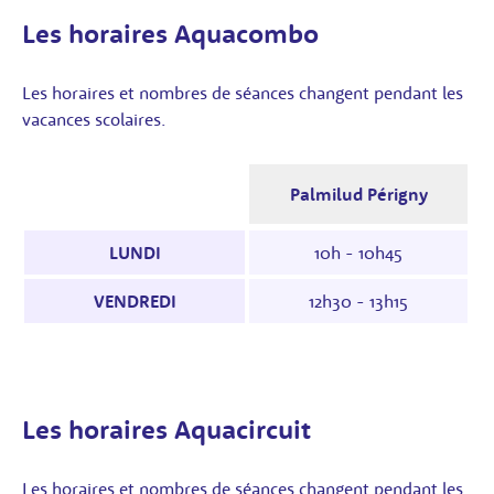
Les horaires Aquacombo
Les horaires et nombres de séances changent pendant les
vacances scolaires.
Palmilud Périgny
Horaires des séances : le tableau indique les 
LUNDI
10h - 10h45
VENDREDI
12h30 - 13h15
Les horaires Aquacircuit
Les horaires et nombres de séances changent pendant les