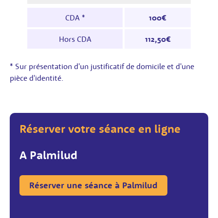
Tarifs pour un forfait 10 séances : le tablea
CDA *
100€
Hors CDA
112,50€
* Sur présentation d'un justificatif de domicile et d'une
pièce d'identité.
Réserver votre séance en ligne
A Palmilud
Réserver une séance à Palmilud