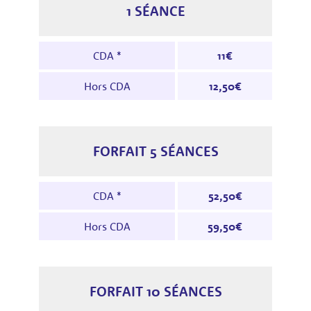
1 SÉANCE
Tarifs pour 1 séance : le tableau indique le
CDA *
11€
Hors CDA
12,50€
FORFAIT 5 SÉANCES
Tarifs pour un forfait 5 séances : le tableau
CDA *
52,50€
Hors CDA
59,50€
FORFAIT 10 SÉANCES