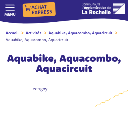
ACHAT
EXPRESS
AFFICHER/MASQUER LE
MENU
Accueil
/
Activités
/
Aquabike, Aquacombo, Aquacircuit
/
Aquabike, Aquacombo, Aquacircuit
Aquabike, Aquacombo,
Aquacircuit