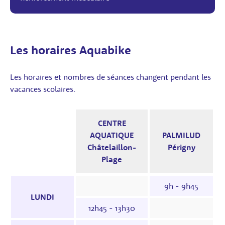
Les horaires Aquabike
Les horaires et nombres de séances changent pendant les
vacances scolaires.
CENTRE
AQUATIQUE
PALMILUD
Châtelaillon-
Périgny
Plage
Horaires des séances : le tableau indique les 
9h - 9h45
LUNDI
12h45 - 13h30