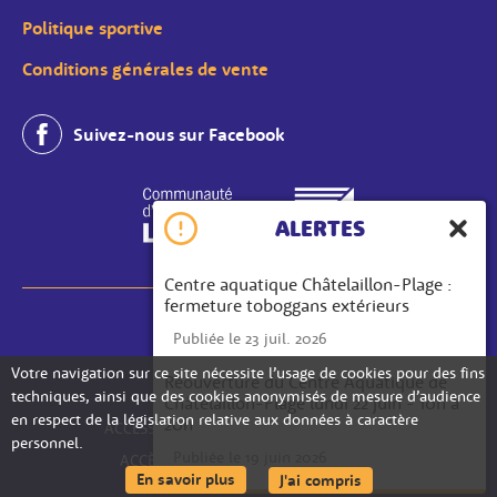
Politique sportive
Conditions générales de vente
Suivez-nous sur Facebook
ALERTES
Ferme
Centre aquatique Châtelaillon-Plage :
fermeture toboggans extérieurs
MENTIONS LÉGALES
Publiée le 23 juil. 2026
PLAN DU SITE
Votre navigation sur ce site nécessite l’usage de cookies pour des fins
Réouverture du Centre Aquatique de
techniques, ainsi que des cookies anonymisés de mesure d’audience
DONNÉES PERSONNELLES
Châtelaillon-Plage lundi 22 juin - 10h à
en respect de la législation relative aux données à caractère
20h
ACCESSIBILITÉ : TOTALEMENT CONFORME
personnel.
Publiée le 19 juin 2026
ACCÈS SOURDS ET MALENTENDANTS
sur les données personnelles
En savoir plus
J'ai compris