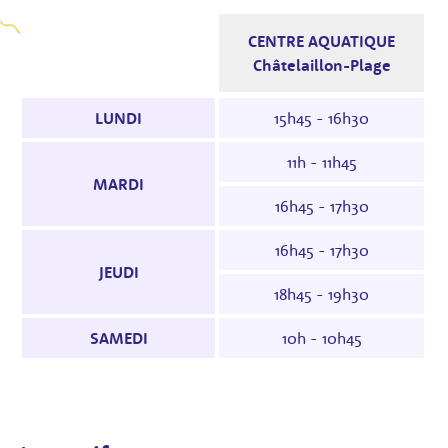
CENTRE AQUATIQUE
Châtelaillon-Plage
Horaires des séances : le tableau indique les 
LUNDI
15h45 - 16h30
11h - 11h45
MARDI
16h45 - 17h30
16h45 - 17h30
JEUDI
18h45 - 19h30
SAMEDI
10h - 10h45