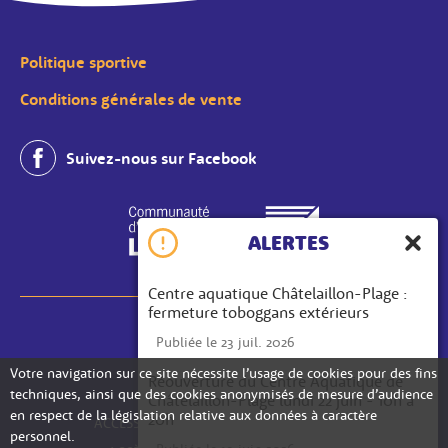
Politique sportive
Conditions générales de vente
Suivez-nous sur Facebook
ALERTES
Ferme
Centre aquatique Châtelaillon-Plage :
fermeture toboggans extérieurs
MENTIONS LÉGALES
Publiée le 23 juil. 2026
PLAN DU SITE
Votre navigation sur ce site nécessite l’usage de cookies pour des fins
Réouverture du Centre Aquatique de
techniques, ainsi que des cookies anonymisés de mesure d’audience
DONNÉES PERSONNELLES
Châtelaillon-Plage lundi 22 juin - 10h à
en respect de la législation relative aux données à caractère
20h
ACCESSIBILITÉ : TOTALEMENT CONFORME
personnel.