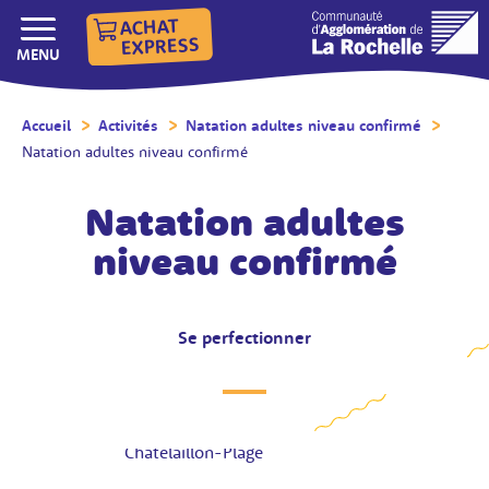
ACHAT
EXPRESS
AFFICHER/MASQUER LE
MENU
Accueil
/
Activités
/
Natation adultes niveau confirmé
/
Natation adultes niveau confirmé
Natation adultes
niveau confirmé
Se perfectionner