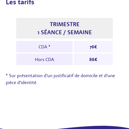
Les tarifs
TRIMESTRE
1 SÉANCE / SEMAINE
Tarifs trimestre pour 1 séance / semaine : l
CDA *
76€
Hors CDA
86€
* Sur présentation d’un justificatif de domicile et d’une
pièce d’identité.